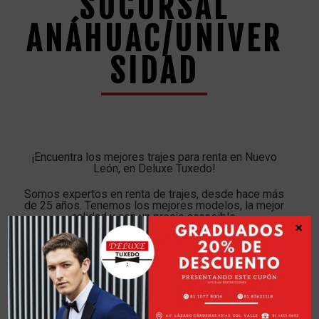
SUCURSAL
ANÁHUAC/UNIVER
SIDAD
¡Encuentra los mejores trajes para renta en Nuevo
León, en Deluxe Tuxedo!
Somos expertos en renta de trajes, desde hace más
de 25 años. Tenemos los mejores modelos, la mejor
calidad y con un precio accesible.
×
La renta de tu traje, se volverá una experiencia única
Renta tu traje con nosotros, y viste con elegancia y a
la moda.