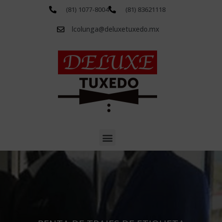
(81) 1077-8004
(81) 83621118
lcolunga@deluxetuxedo.mx