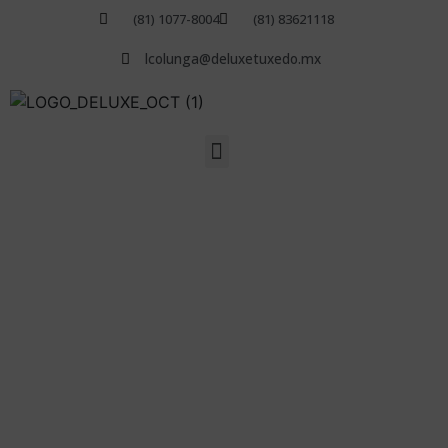
(81) 1077-8004
(81) 83621118
lcolunga@deluxetuxedo.mx